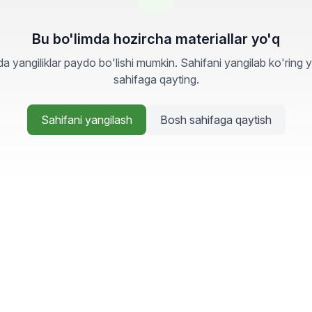
Bu bo'limda hozircha materiallar yo'q
a yangiliklar paydo bo'lishi mumkin. Sahifani yangilab ko'ring 
sahifaga qayting.
Sahifani yangilash
Bosh sahifaga qaytish