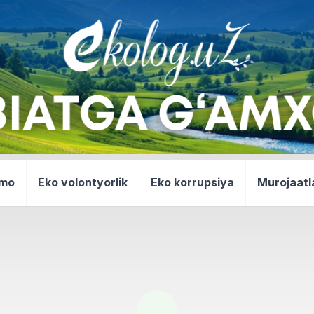
mmo
Eko volontyorlik
Eko korrupsiya
Murojaatl