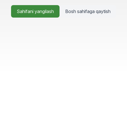
Sahifani yangilash
Bosh sahifaga qaytish