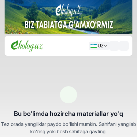
UZ
Bu bo'limda hozircha materiallar yo'q
Tez orada yangiliklar paydo bo'lishi mumkin. Sahifani yangilab
ko'ring yoki bosh sahifaga qayting.