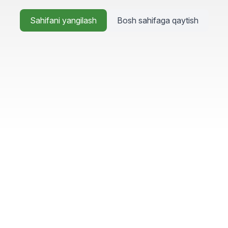
Sahifani yangilash
Bosh sahifaga qaytish