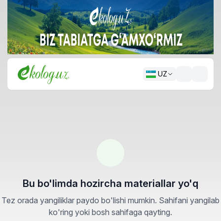
UZ
Bu bo'limda hozircha materiallar yo'q
Tez orada yangiliklar paydo bo'lishi mumkin. Sahifani yangilab
ko'ring yoki bosh sahifaga qayting.