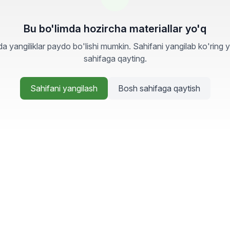
Bu bo'limda hozircha materiallar yo'q
a yangiliklar paydo bo'lishi mumkin. Sahifani yangilab ko'ring 
sahifaga qayting.
Sahifani yangilash
Bosh sahifaga qaytish