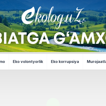
mmo
Eko volontyorlik
Eko korrupsiya
Murojaatl