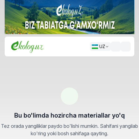
UZ
Bu bo'limda hozircha materiallar yo'q
Tez orada yangiliklar paydo bo'lishi mumkin. Sahifani yangilab
ko'ring yoki bosh sahifaga qayting.