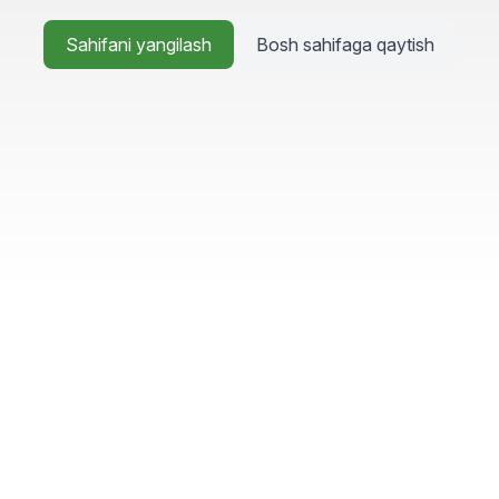
Sahifani yangilash
Bosh sahifaga qaytish