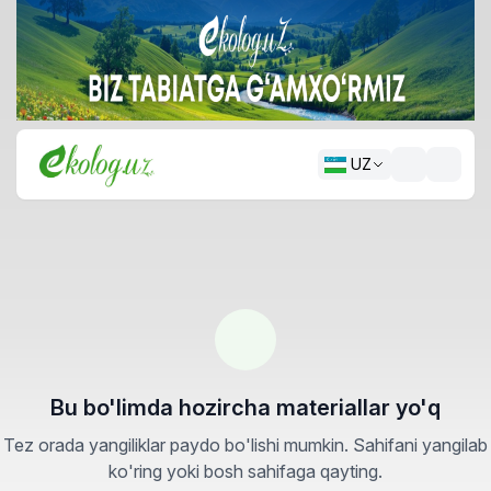
UZ
Bu bo'limda hozircha materiallar yo'q
Tez orada yangiliklar paydo bo'lishi mumkin. Sahifani yangilab
ko'ring yoki bosh sahifaga qayting.