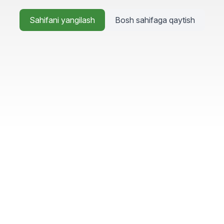
Sahifani yangilash
Bosh sahifaga qaytish