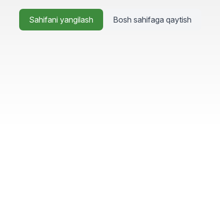
Sahifani yangilash
Bosh sahifaga qaytish