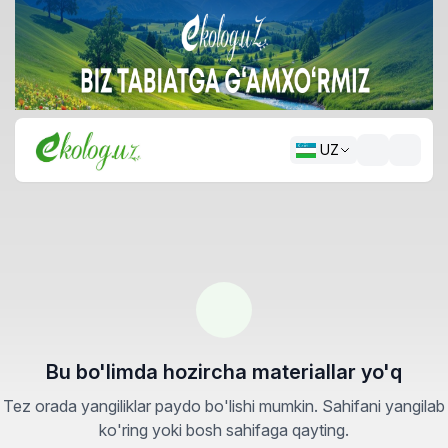
UZ
Bu bo'limda hozircha materiallar yo'q
Tez orada yangiliklar paydo bo'lishi mumkin. Sahifani yangilab
ko'ring yoki bosh sahifaga qayting.