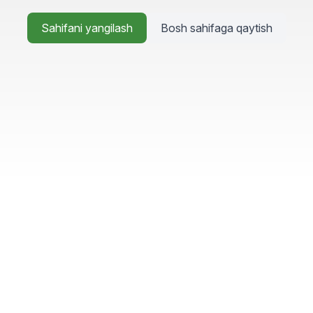
Sahifani yangilash
Bosh sahifaga qaytish