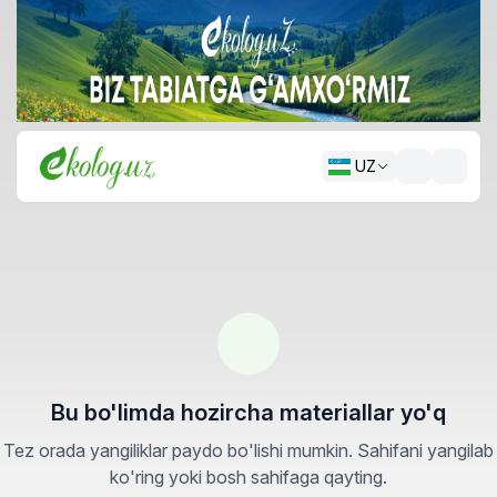
UZ
Bu bo'limda hozircha materiallar yo'q
Tez orada yangiliklar paydo bo'lishi mumkin. Sahifani yangilab
ko'ring yoki bosh sahifaga qayting.