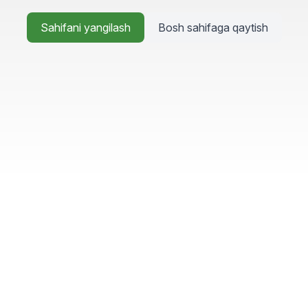
Sahifani yangilash
Bosh sahifaga qaytish