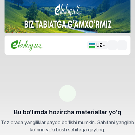
UZ
Bu bo'limda hozircha materiallar yo'q
Tez orada yangiliklar paydo bo'lishi mumkin. Sahifani yangilab
ko'ring yoki bosh sahifaga qayting.