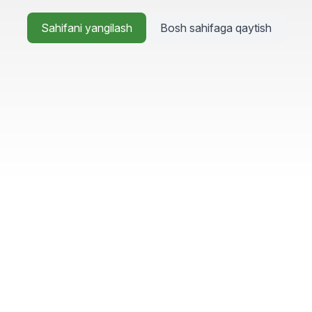
Sahifani yangilash
Bosh sahifaga qaytish