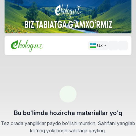
UZ
Bu bo'limda hozircha materiallar yo'q
Tez orada yangiliklar paydo bo'lishi mumkin. Sahifani yangilab
ko'ring yoki bosh sahifaga qayting.