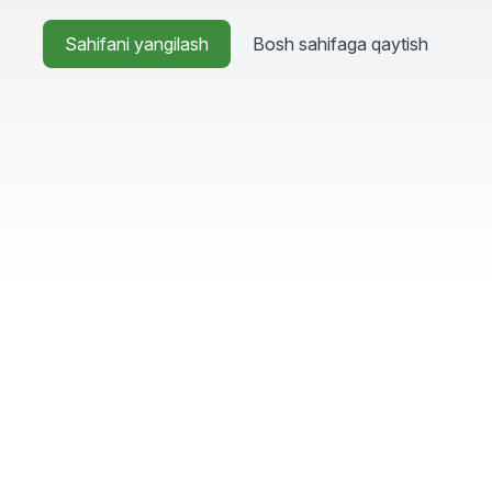
Sahifani yangilash
Bosh sahifaga qaytish