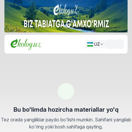
UZ
Bu bo'limda hozircha materiallar yo'q
Tez orada yangiliklar paydo bo'lishi mumkin. Sahifani yangilab
ko'ring yoki bosh sahifaga qayting.