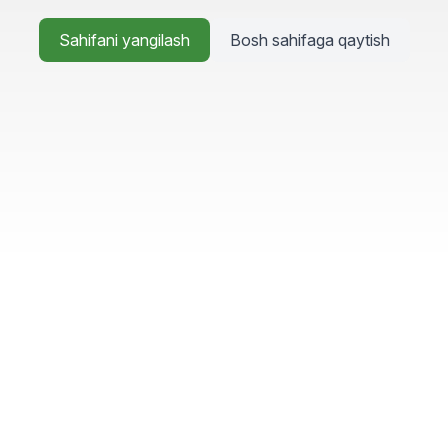
Sahifani yangilash
Bosh sahifaga qaytish