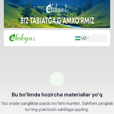
UZ
Bu bo'limda hozircha materiallar yo'q
Tez orada yangiliklar paydo bo'lishi mumkin. Sahifani yangilab
ko'ring yoki bosh sahifaga qayting.