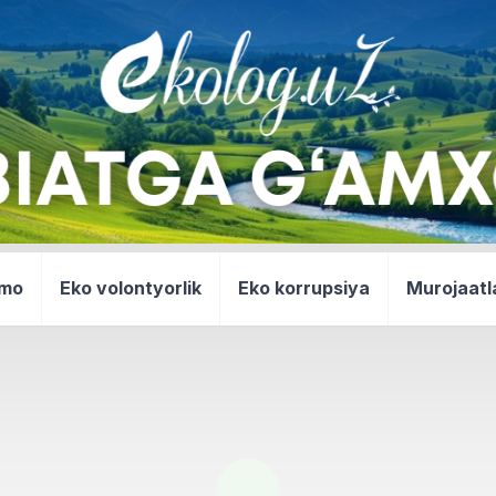
mmo
Eko volontyorlik
Eko korrupsiya
Murojaatl