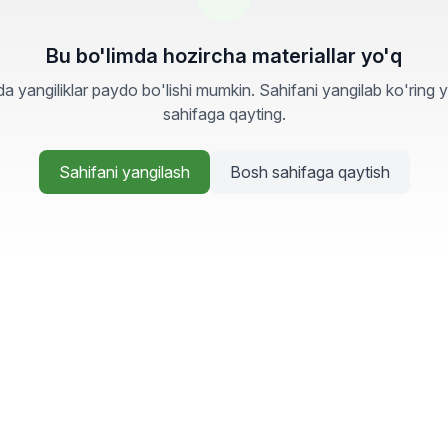
Bu bo'limda hozircha materiallar yo'q
a yangiliklar paydo bo'lishi mumkin. Sahifani yangilab ko'ring 
sahifaga qayting.
Sahifani yangilash
Bosh sahifaga qaytish