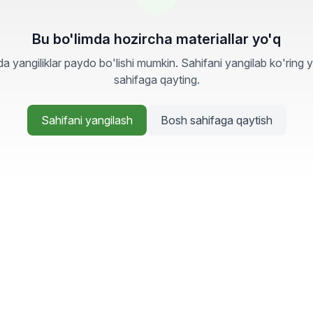
Bu bo'limda hozircha materiallar yo'q
a yangiliklar paydo bo'lishi mumkin. Sahifani yangilab ko'ring 
sahifaga qayting.
Sahifani yangilash
Bosh sahifaga qaytish