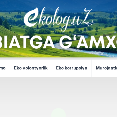
mmo
Eko volontyorlik
Eko korrupsiya
Murojaatl