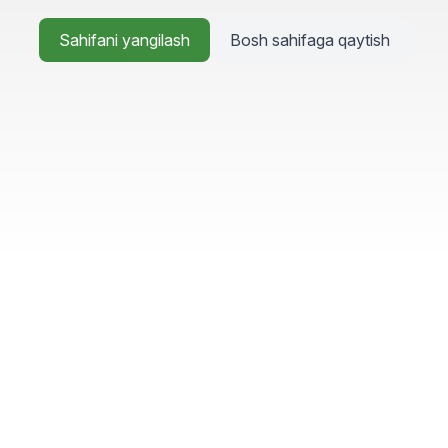
Sahifani yangilash
Bosh sahifaga qaytish