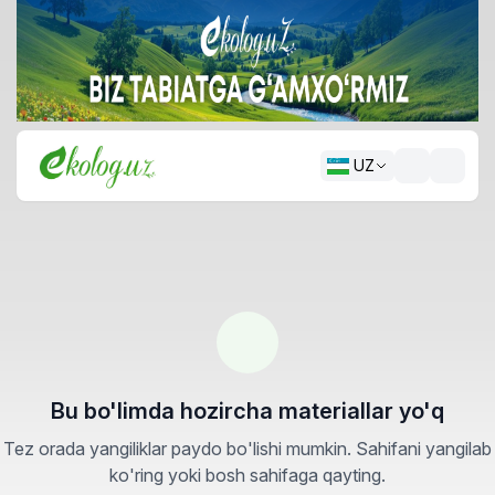
UZ
Bu bo'limda hozircha materiallar yo'q
Tez orada yangiliklar paydo bo'lishi mumkin. Sahifani yangilab
ko'ring yoki bosh sahifaga qayting.