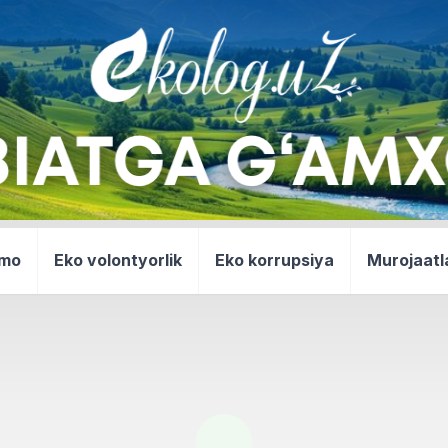
mmo
Eko volontyorlik
Eko korrupsiya
Murojaatl