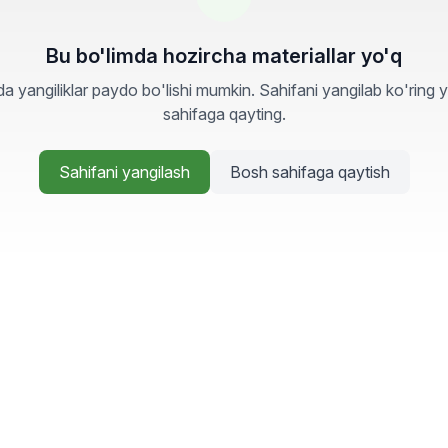
Bu bo'limda hozircha materiallar yo'q
a yangiliklar paydo bo'lishi mumkin. Sahifani yangilab ko'ring 
sahifaga qayting.
Sahifani yangilash
Bosh sahifaga qaytish