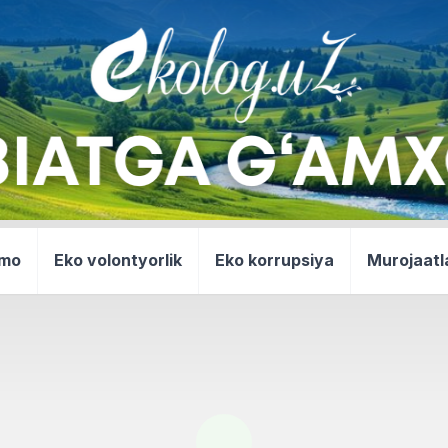
mmo
Eko volontyorlik
Eko korrupsiya
Murojaatl