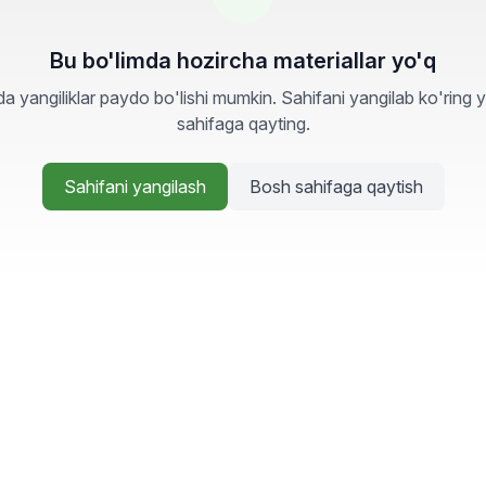
Bu bo'limda hozircha materiallar yo'q
a yangiliklar paydo bo'lishi mumkin. Sahifani yangilab ko'ring 
sahifaga qayting.
Sahifani yangilash
Bosh sahifaga qaytish