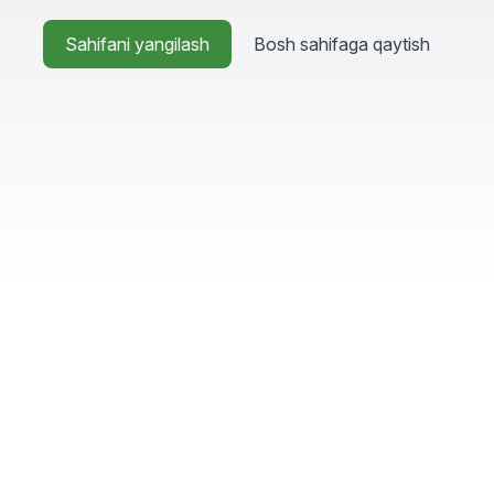
Sahifani yangilash
Bosh sahifaga qaytish