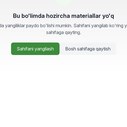
Bu bo'limda hozircha materiallar yo'q
a yangiliklar paydo bo'lishi mumkin. Sahifani yangilab ko'ring 
sahifaga qayting.
Sahifani yangilash
Bosh sahifaga qaytish