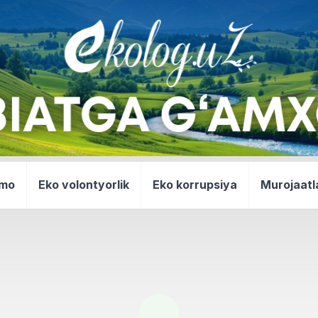
mmo
Eko volontyorlik
Eko korrupsiya
Murojaatl