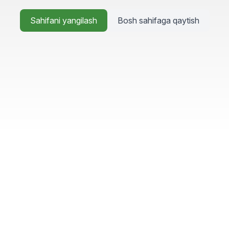
Sahifani yangilash
Bosh sahifaga qaytish