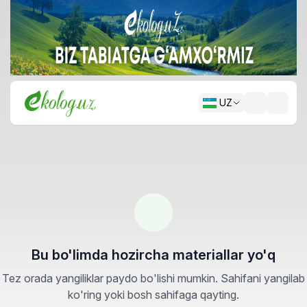
UZ
Bu bo'limda hozircha materiallar yo'q
Tez orada yangiliklar paydo bo'lishi mumkin. Sahifani yangilab
ko'ring yoki bosh sahifaga qayting.