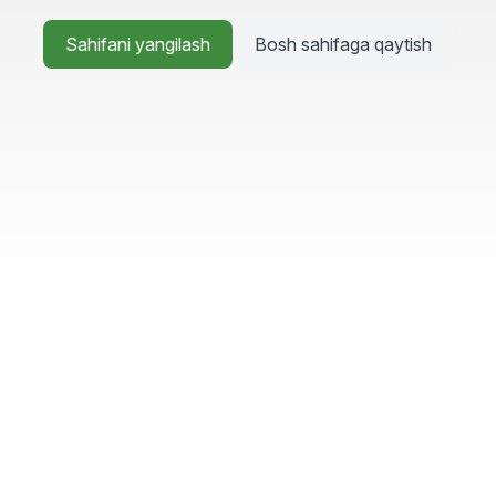
Sahifani yangilash
Bosh sahifaga qaytish