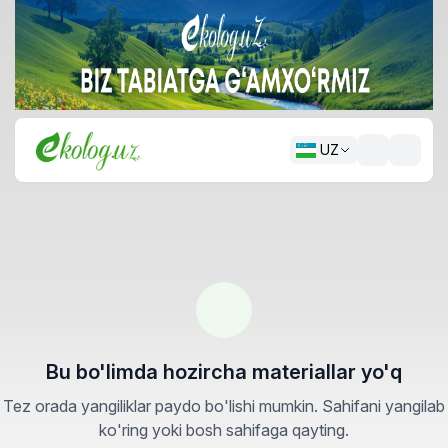
UZ
Bu bo'limda hozircha materiallar yo'q
Tez orada yangiliklar paydo bo'lishi mumkin. Sahifani yangilab
ko'ring yoki bosh sahifaga qayting.