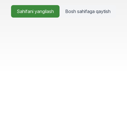
Sahifani yangilash
Bosh sahifaga qaytish