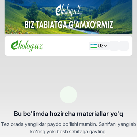
UZ
Bu bo'limda hozircha materiallar yo'q
Tez orada yangiliklar paydo bo'lishi mumkin. Sahifani yangilab
ko'ring yoki bosh sahifaga qayting.