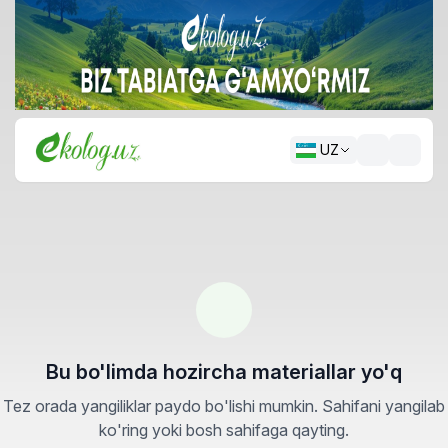
UZ
Bu bo'limda hozircha materiallar yo'q
Tez orada yangiliklar paydo bo'lishi mumkin. Sahifani yangilab
ko'ring yoki bosh sahifaga qayting.