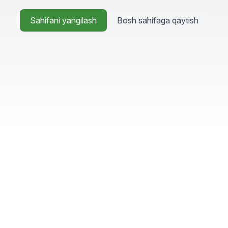
Sahifani yangilash
Bosh sahifaga qaytish