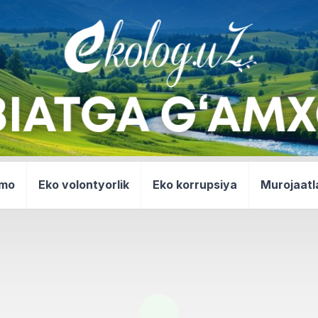
mmo
Eko volontyorlik
Eko korrupsiya
Murojaatl