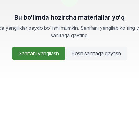
Bu bo'limda hozircha materiallar yo'q
a yangiliklar paydo bo'lishi mumkin. Sahifani yangilab ko'ring 
sahifaga qayting.
Sahifani yangilash
Bosh sahifaga qaytish