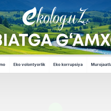
mmo
Eko volontyorlik
Eko korrupsiya
Murojaatl