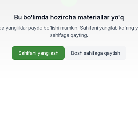
Bu bo'limda hozircha materiallar yo'q
a yangiliklar paydo bo'lishi mumkin. Sahifani yangilab ko'ring 
sahifaga qayting.
Sahifani yangilash
Bosh sahifaga qaytish