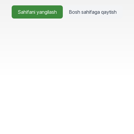
Sahifani yangilash
Bosh sahifaga qaytish