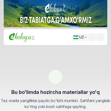
UZ
Bu bo'limda hozircha materiallar yo'q
Tez orada yangiliklar paydo bo'lishi mumkin. Sahifani yangilab
ko'ring yoki bosh sahifaga qayting.