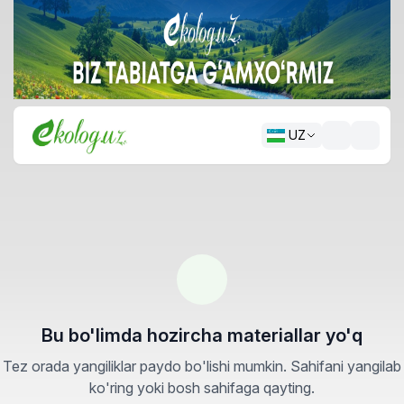
UZ
Bu bo'limda hozircha materiallar yo'q
Tez orada yangiliklar paydo bo'lishi mumkin. Sahifani yangilab
ko'ring yoki bosh sahifaga qayting.