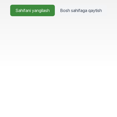
Sahifani yangilash
Bosh sahifaga qaytish