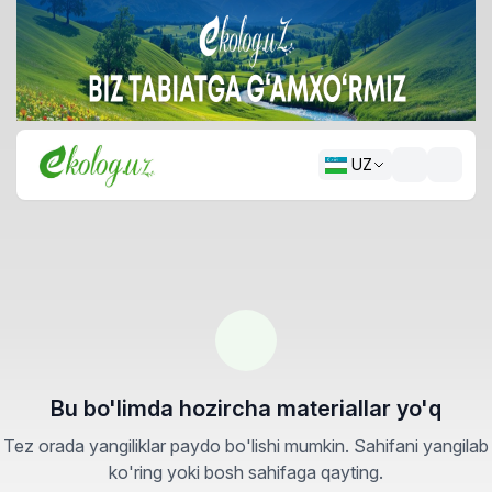
UZ
Bu bo'limda hozircha materiallar yo'q
Tez orada yangiliklar paydo bo'lishi mumkin. Sahifani yangilab
ko'ring yoki bosh sahifaga qayting.