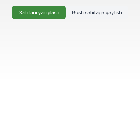
Sahifani yangilash
Bosh sahifaga qaytish