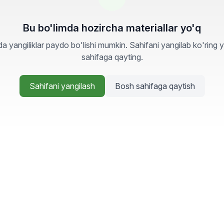
Bu bo'limda hozircha materiallar yo'q
a yangiliklar paydo bo'lishi mumkin. Sahifani yangilab ko'ring 
sahifaga qayting.
Sahifani yangilash
Bosh sahifaga qaytish