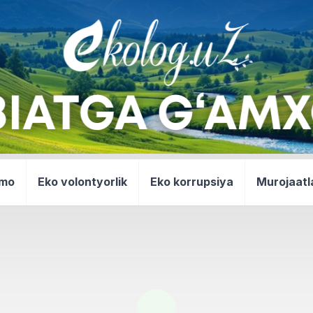
mmo
Eko volontyorlik
Eko korrupsiya
Murojaatl