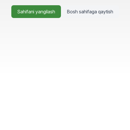
Sahifani yangilash
Bosh sahifaga qaytish