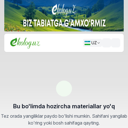
UZ
Bu bo'limda hozircha materiallar yo'q
Tez orada yangiliklar paydo bo'lishi mumkin. Sahifani yangilab
ko'ring yoki bosh sahifaga qayting.