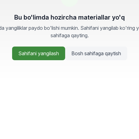
Bu bo'limda hozircha materiallar yo'q
a yangiliklar paydo bo'lishi mumkin. Sahifani yangilab ko'ring 
sahifaga qayting.
Sahifani yangilash
Bosh sahifaga qaytish