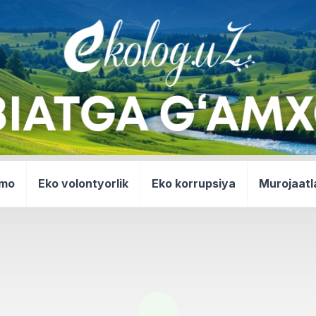
mmo
Eko volontyorlik
Eko korrupsiya
Murojaatl