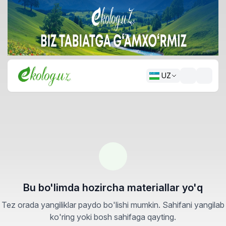
UZ
Bu bo'limda hozircha materiallar yo'q
Tez orada yangiliklar paydo bo'lishi mumkin. Sahifani yangilab
ko'ring yoki bosh sahifaga qayting.