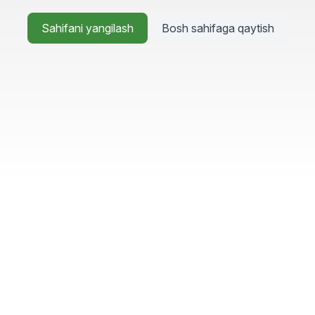
Sahifani yangilash
Bosh sahifaga qaytish