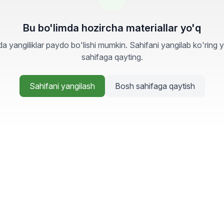
Bu bo'limda hozircha materiallar yo'q
a yangiliklar paydo bo'lishi mumkin. Sahifani yangilab ko'ring 
sahifaga qayting.
Sahifani yangilash
Bosh sahifaga qaytish