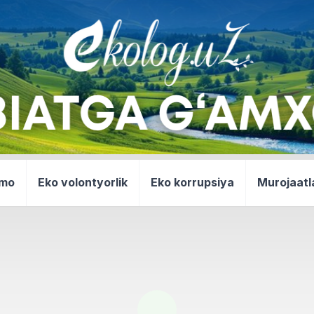
mmo
Eko volontyorlik
Eko korrupsiya
Murojaatl