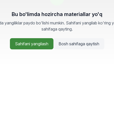
Bu bo'limda hozircha materiallar yo'q
a yangiliklar paydo bo'lishi mumkin. Sahifani yangilab ko'ring 
sahifaga qayting.
Sahifani yangilash
Bosh sahifaga qaytish