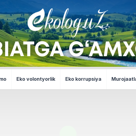
mmo
Eko volontyorlik
Eko korrupsiya
Murojaatl