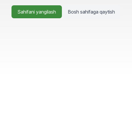
Sahifani yangilash
Bosh sahifaga qaytish