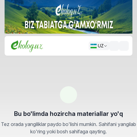
UZ
Bu bo'limda hozircha materiallar yo'q
Tez orada yangiliklar paydo bo'lishi mumkin. Sahifani yangilab
ko'ring yoki bosh sahifaga qayting.