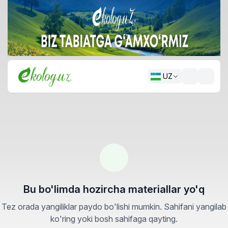
UZ
Bu bo'limda hozircha materiallar yo'q
Tez orada yangiliklar paydo bo'lishi mumkin. Sahifani yangilab
ko'ring yoki bosh sahifaga qayting.