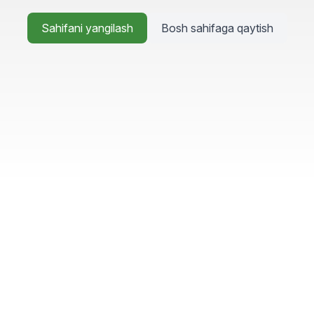
Sahifani yangilash
Bosh sahifaga qaytish