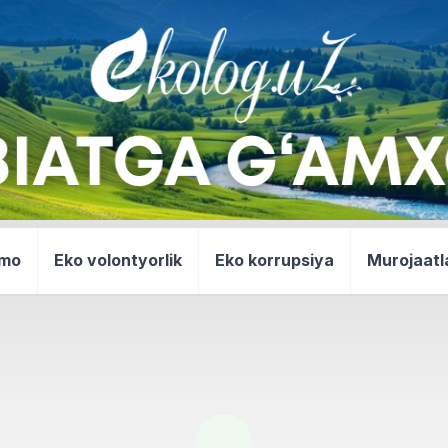
mmo
Eko volontyorlik
Eko korrupsiya
Murojaatl