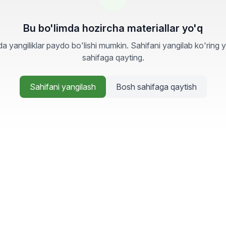
Bu bo'limda hozircha materiallar yo'q
a yangiliklar paydo bo'lishi mumkin. Sahifani yangilab ko'ring 
sahifaga qayting.
Sahifani yangilash
Bosh sahifaga qaytish