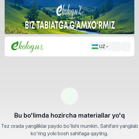
UZ
Bu bo'limda hozircha materiallar yo'q
Tez orada yangiliklar paydo bo'lishi mumkin. Sahifani yangilab
ko'ring yoki bosh sahifaga qayting.