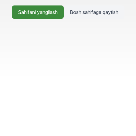
Sahifani yangilash
Bosh sahifaga qaytish