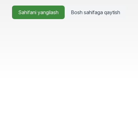
Sahifani yangilash
Bosh sahifaga qaytish