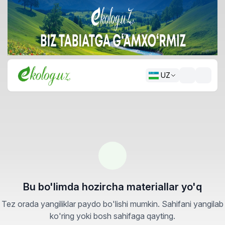
UZ
Bu bo'limda hozircha materiallar yo'q
Tez orada yangiliklar paydo bo'lishi mumkin. Sahifani yangilab
ko'ring yoki bosh sahifaga qayting.