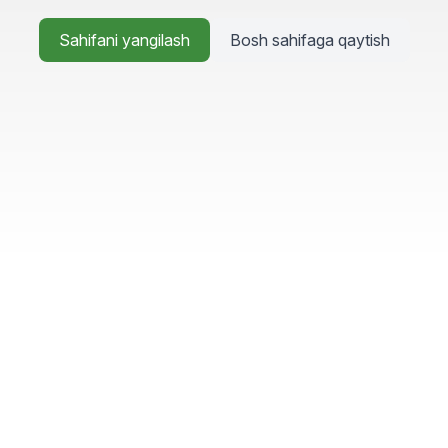
Sahifani yangilash
Bosh sahifaga qaytish