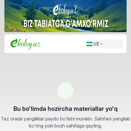
UZ
Bu bo'limda hozircha materiallar yo'q
Tez orada yangiliklar paydo bo'lishi mumkin. Sahifani yangilab
ko'ring yoki bosh sahifaga qayting.