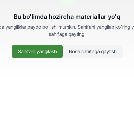
Bu bo'limda hozircha materiallar yo'q
a yangiliklar paydo bo'lishi mumkin. Sahifani yangilab ko'ring 
sahifaga qayting.
Sahifani yangilash
Bosh sahifaga qaytish