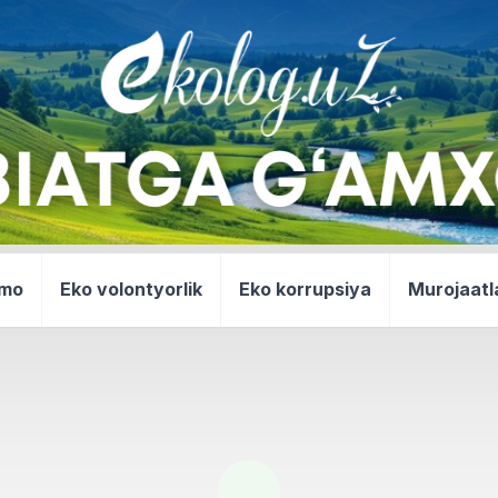
mmo
Eko volontyorlik
Eko korrupsiya
Murojaatl