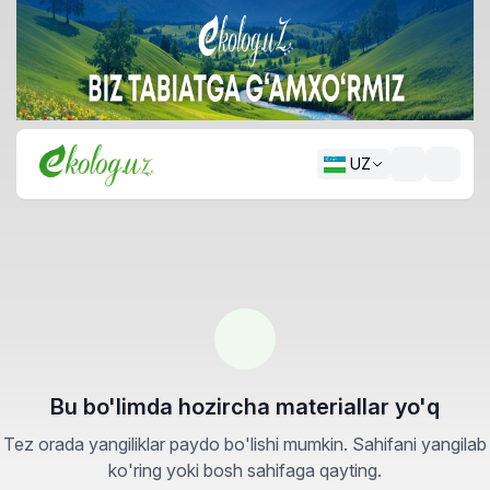
UZ
Bu bo'limda hozircha materiallar yo'q
Tez orada yangiliklar paydo bo'lishi mumkin. Sahifani yangilab
ko'ring yoki bosh sahifaga qayting.