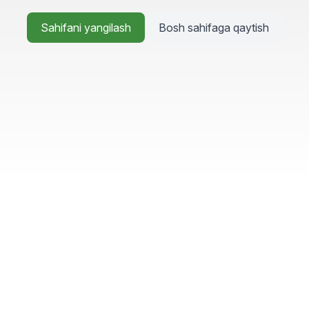
Sahifani yangilash
Bosh sahifaga qaytish