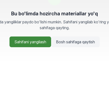
Bu bo'limda hozircha materiallar yo'q
a yangiliklar paydo bo'lishi mumkin. Sahifani yangilab ko'ring 
sahifaga qayting.
Sahifani yangilash
Bosh sahifaga qaytish