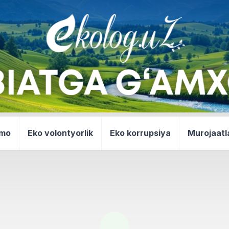
mmo
Eko volontyorlik
Eko korrupsiya
Murojaatl