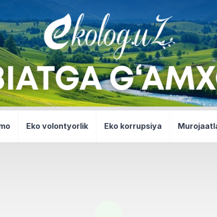
mmo
Eko volontyorlik
Eko korrupsiya
Murojaatl