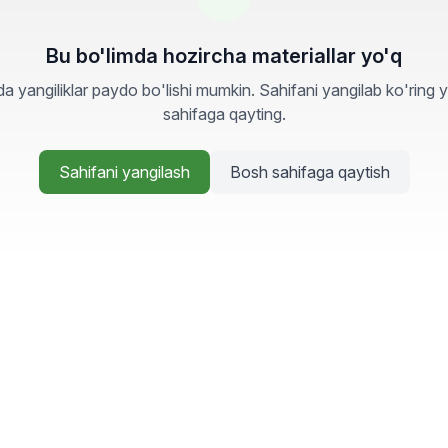
Bu bo'limda hozircha materiallar yo'q
a yangiliklar paydo bo'lishi mumkin. Sahifani yangilab ko'ring 
sahifaga qayting.
Sahifani yangilash
Bosh sahifaga qaytish