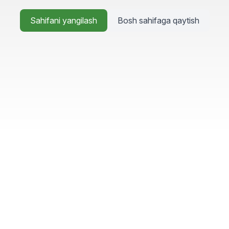
Sahifani yangilash
Bosh sahifaga qaytish