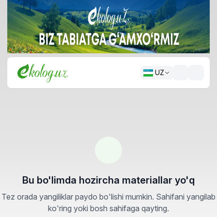
UZ
Bu bo'limda hozircha materiallar yo'q
Tez orada yangiliklar paydo bo'lishi mumkin. Sahifani yangilab
ko'ring yoki bosh sahifaga qayting.