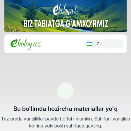
UZ
Bu bo'limda hozircha materiallar yo'q
Tez orada yangiliklar paydo bo'lishi mumkin. Sahifani yangilab
ko'ring yoki bosh sahifaga qayting.