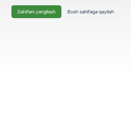
Sahifani yangilash
Bosh sahifaga qaytish