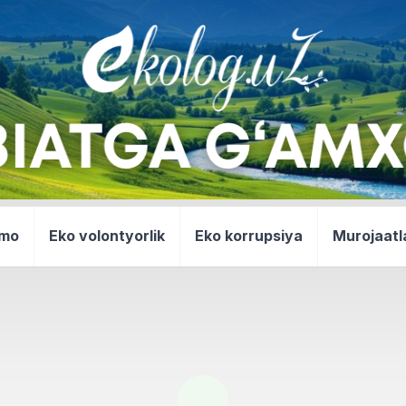
mmo
Eko volontyorlik
Eko korrupsiya
Murojaatl