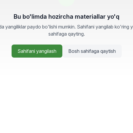
Bu bo'limda hozircha materiallar yo'q
a yangiliklar paydo bo'lishi mumkin. Sahifani yangilab ko'ring 
sahifaga qayting.
Sahifani yangilash
Bosh sahifaga qaytish