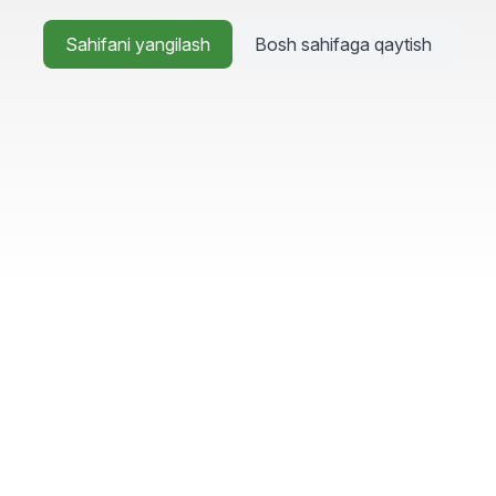
Sahifani yangilash
Bosh sahifaga qaytish