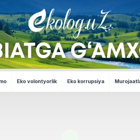
mmo
Eko volontyorlik
Eko korrupsiya
Murojaatl