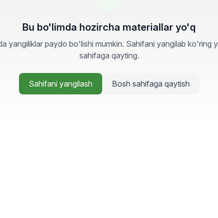
Bu bo'limda hozircha materiallar yo'q
a yangiliklar paydo bo'lishi mumkin. Sahifani yangilab ko'ring 
sahifaga qayting.
Sahifani yangilash
Bosh sahifaga qaytish