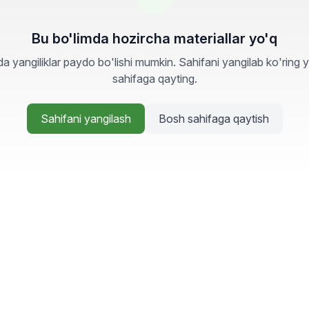
Bu bo'limda hozircha materiallar yo'q
a yangiliklar paydo bo'lishi mumkin. Sahifani yangilab ko'ring 
sahifaga qayting.
Sahifani yangilash
Bosh sahifaga qaytish