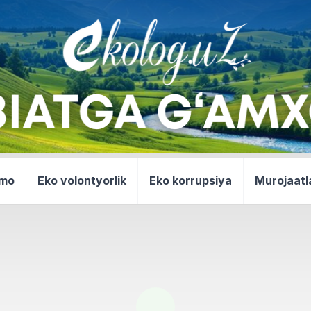
mmo
Eko volontyorlik
Eko korrupsiya
Murojaatl